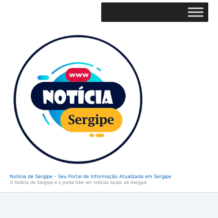
Ir
para
o
conteúdo
Notícia de Sergipe - Seu Portal de Informação Atualizada em Sergipe
O Notícia de Sergipe é o portal líder em notícias locais de Sergipe