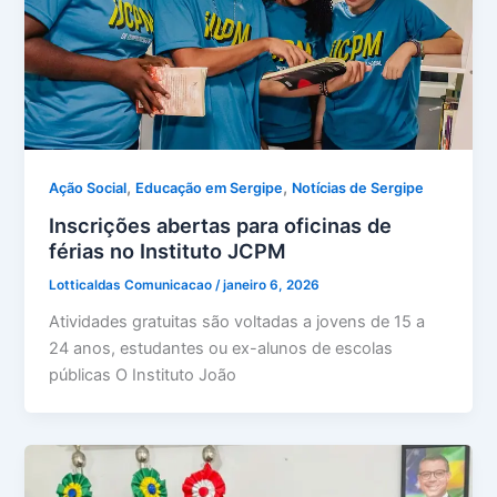
,
,
Ação Social
Educação em Sergipe
Notícias de Sergipe
Inscrições abertas para oficinas de
férias no Instituto JCPM
Lotticaldas Comunicacao
/
janeiro 6, 2026
Atividades gratuitas são voltadas a jovens de 15 a
24 anos, estudantes ou ex-alunos de escolas
públicas O Instituto João