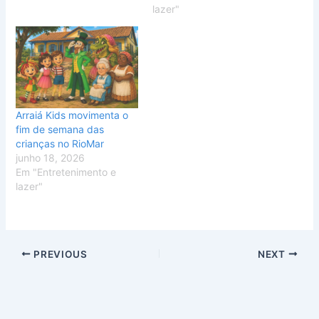
lazer"
Arraiá Kids movimenta o
fim de semana das
crianças no RioMar
junho 18, 2026
Em "Entretenimento e
lazer"
PREVIOUS
NEXT