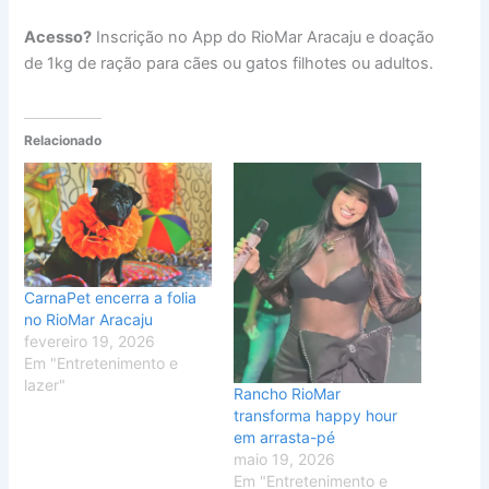
Acesso?
Inscrição no App do RioMar Aracaju e doação
de 1kg de ração para cães ou gatos filhotes ou adultos.
Relacionado
CarnaPet encerra a folia
no RioMar Aracaju
fevereiro 19, 2026
Em "Entretenimento e
lazer"
Rancho RioMar
transforma happy hour
em arrasta-pé
maio 19, 2026
Em "Entretenimento e