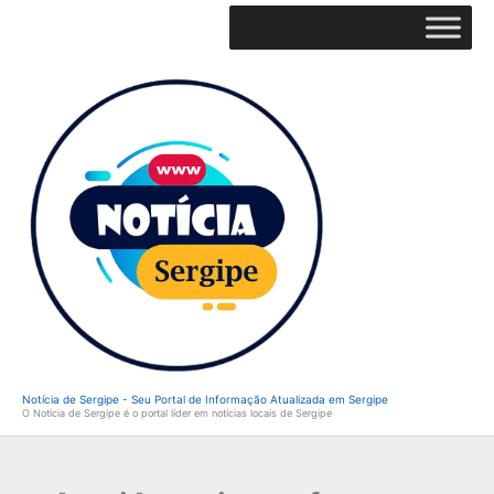
Ir
para
o
conteúdo
Notícia de Sergipe - Seu Portal de Informação Atualizada em Sergipe
O Notícia de Sergipe é o portal líder em notícias locais de Sergipe