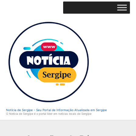
Ir
para
o
conteúdo
Notícia de Sergipe - Seu Portal de Informação Atualizada em Sergipe
O Notícia de Sergipe é o portal líder em notícias locais de Sergipe