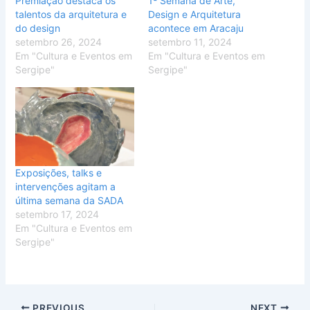
Premiação destaca os
1ª Semana de Arte,
talentos da arquitetura e
Design e Arquitetura
do design
acontece em Aracaju
setembro 26, 2024
setembro 11, 2024
Em "Cultura e Eventos em
Em "Cultura e Eventos em
Sergipe"
Sergipe"
Exposições, talks e
intervenções agitam a
última semana da SADA
setembro 17, 2024
Em "Cultura e Eventos em
Sergipe"
PREVIOUS
NEXT