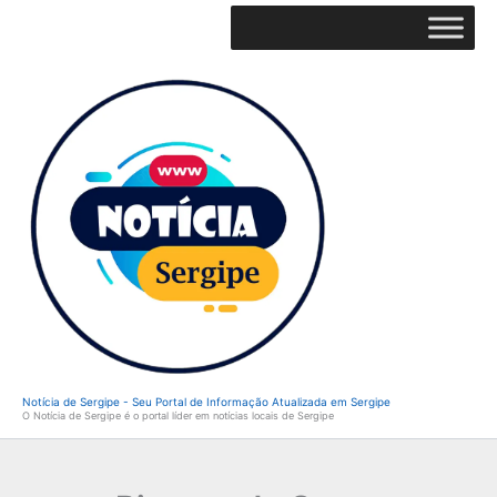
Ir
para
o
conteúdo
Notícia de Sergipe - Seu Portal de Informação Atualizada em Sergipe
O Notícia de Sergipe é o portal líder em notícias locais de Sergipe