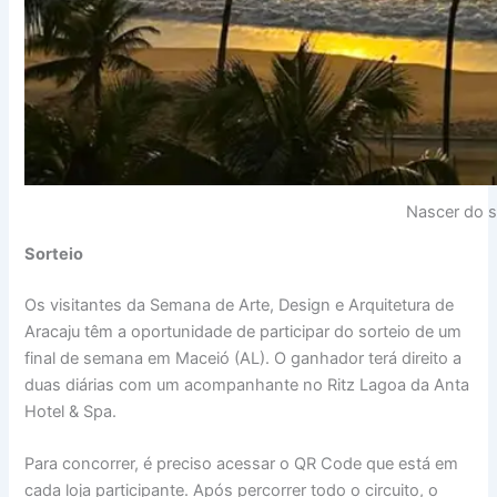
Nascer do s
Sorteio
Os visitantes da Semana de Arte, Design e Arquitetura de
Aracaju têm a oportunidade de participar do sorteio de um
final de semana em Maceió (AL). O ganhador terá direito a
duas diárias com um acompanhante no Ritz Lagoa da Anta
Hotel & Spa.
Para concorrer, é preciso acessar o QR Code que está em
cada loja participante. Após percorrer todo o circuito, o