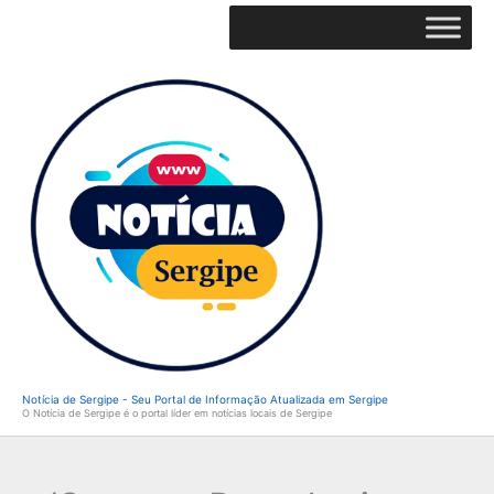
Ir
para
o
conteúdo
Notícia de Sergipe - Seu Portal de Informação Atualizada em Sergipe
O Notícia de Sergipe é o portal líder em notícias locais de Sergipe