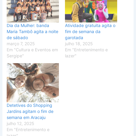
Dia da Mulher: banda
Atividade gratuita agita o
Maria Tambô agita a noite
fim de semana da
de sábado
garotada
março 7, 2025
julho 18, 2025
Em "Cultura e Eventos em
Em "Entretenimento e
Sergipe"
lazer"
Detetives do Shopping
Jardins agitam o fim de
semana em Aracaju
julho 12, 2025
Em "Entretenimento e
lazer"