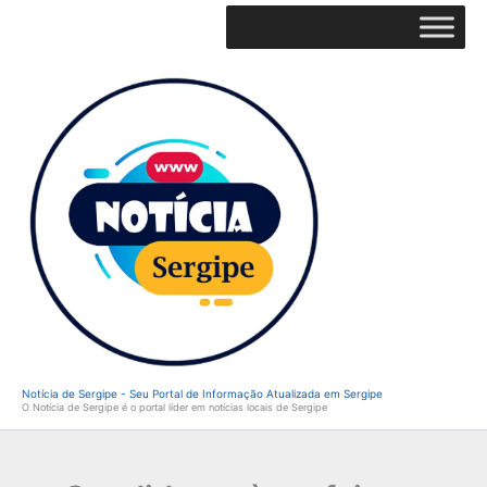
Ir
para
o
conteúdo
Notícia de Sergipe - Seu Portal de Informação Atualizada em Sergipe
O Notícia de Sergipe é o portal líder em notícias locais de Sergipe