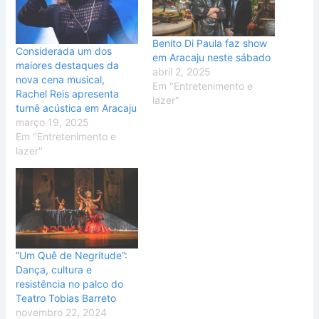
Benito Di Paula faz show
Considerada um dos
em Aracaju neste sábado
maiores destaques da
abril 2, 2025
nova cena musical,
Em "Entretenimento e
Rachel Reis apresenta
lazer"
turnê acústica em Aracaju
março 19, 2025
Em "Entretenimento e
lazer"
“Um Quê de Negritude”:
Dança, cultura e
resistência no palco do
Teatro Tobias Barreto
novembro 22, 2024