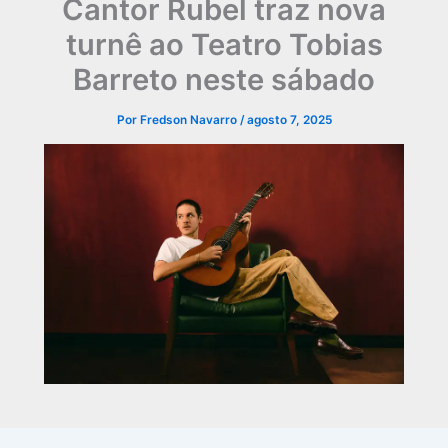
Cantor Rubel traz nova
turnê ao Teatro Tobias
Barreto neste sábado
Por
Fredson Navarro
/
agosto 7, 2025