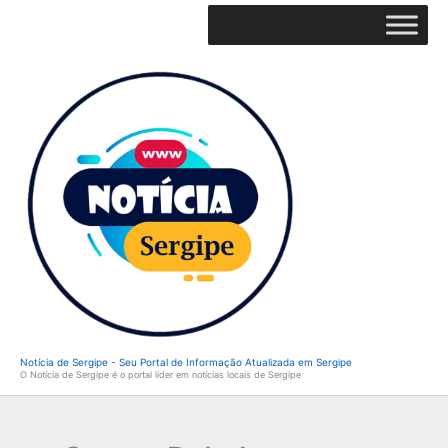
Ir
para
o
conteúdo
Notícia de Sergipe - Seu Portal de Informação Atualizada em Sergipe
O Notícia de Sergipe é o portal líder em notícias locais de Sergipe