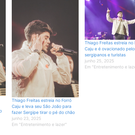
Thiago Freitas estreia no 
Caju e é ovacionado pelo
sergipanos e turistas
junho 25, 2025
Em "Entretenimento e laz
Thiago Freitas estreia no Forró
Caju e leva seu São João para
o
fazer Sergipe tirar o pé do chão
junho 23, 2025
Em "Entretenimento e lazer"