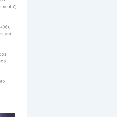
omento”,
/06),
ns por
dos
odo
nto