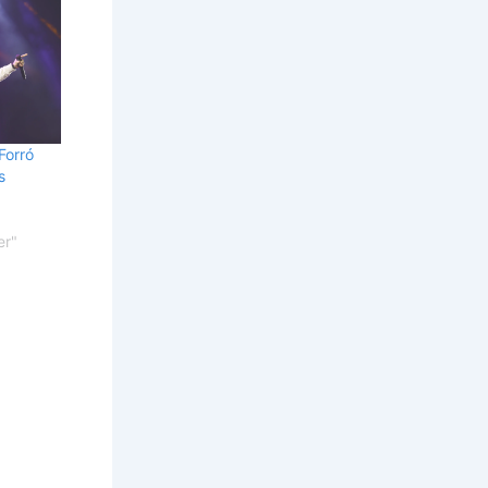
Forró
s
er"