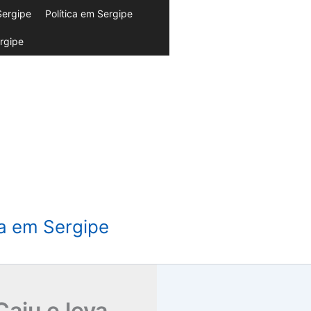
Sergipe
Política em Sergipe
rgipe
da em Sergipe
Caju e leva