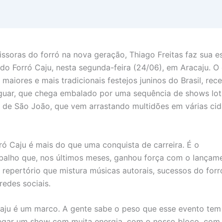
soras do forró na nova geração, Thiago Freitas faz sua es
do Forró Caju, nesta segunda-feira (24/06), em Aracaju. O
iores e mais tradicionais festejos juninos do Brasil, rec
iguar, que chega embalado por uma sequência de shows lo
 de São João, que vem arrastando multidões em várias ci
ró Caju é mais do que uma conquista de carreira. É o
balho que, nos últimos meses, ganhou força com o lançam
epertório que mistura músicas autorais, sucessos do forr
redes sociais.
Caju é um marco. A gente sabe o peso que esse evento tem
tregar um show com muita energia, com o nosso bloco, com