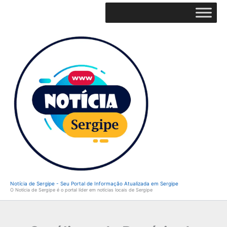
Ir
para
o
conteúdo
Notícia de Sergipe - Seu Portal de Informação Atualizada em Sergipe
O Notícia de Sergipe é o portal líder em notícias locais de Sergipe