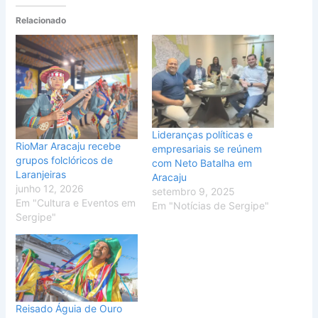
Relacionado
Lideranças políticas e
RioMar Aracaju recebe
empresariais se reúnem
grupos folclóricos de
com Neto Batalha em
Laranjeiras
Aracaju
junho 12, 2026
setembro 9, 2025
Em "Cultura e Eventos em
Em "Notícias de Sergipe"
Sergipe"
Reisado Águia de Ouro