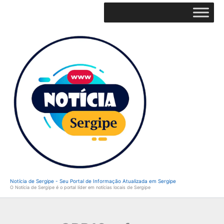
Ir
para
o
conteúdo
Notícia de Sergipe - Seu Portal de Informação Atualizada em Sergipe
O Notícia de Sergipe é o portal líder em notícias locais de Sergipe