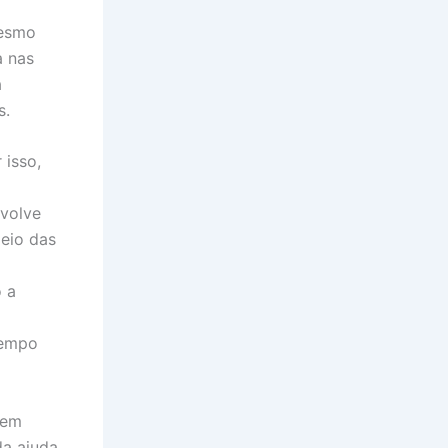
mesmo
a nas
a
s.
 isso,
nvolve
eio das
 a
tempo
dem
da ajuda