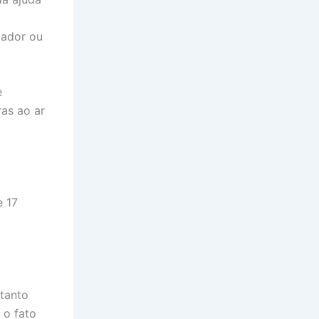
tador ou
e
as ao ar
a
e 17
 tanto
 o fato