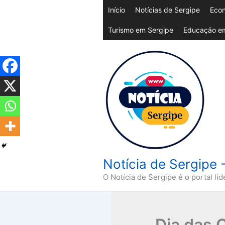
Ir
Início
Notícias de Sergipe
Econ
para
Turismo em Sergipe
Educação em
o
conteúdo
Notícia de Sergipe 
O Notícia de Sergipe é o portal líd
Dia das C