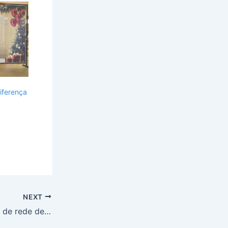
diferença
NEXT
Sergas avança com obras de rede de gás natural na Orla de Atalaia