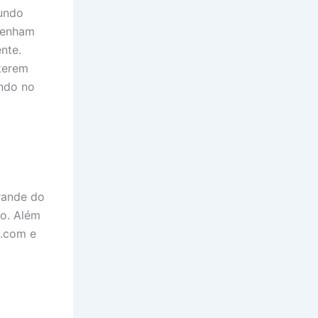
mundo
 tenham
nte.
 terem
undo no
rande do
ão. Além
a.com e