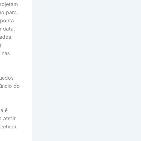
rojetam
mo para
aponta
 data,
çados
s
 nas
quedos
núncio do
á é
 atrair
recheou