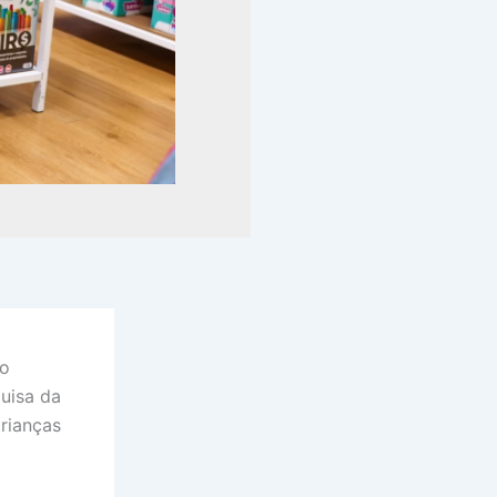
no
uisa da
rianças