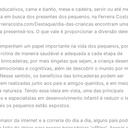
ducativos, cama e banho, mesa e cadeira, servir ou até 
a em busca dos presentes dos pequenos, na Ferreira Cost
erreiracosta.com/Destaque/dia-das-criancas encontram um
a presenteá-los. O que vale é proporcionar a diversão dele
esempenham um papel importante na vida dos pequenos, por
 rotina de maneira saudável e adequada a cada etapa de
brincadeiras, por mais singelas que sejam, a criança dese
 emocionais e cognitivas, além de descobrir o mundo por m
r. Nesse sentido, os benefícios das brincadeiras podem ser
rem realizadas junto aos pais e amigos queridos, e em meio
 natureza. Tendo essa ideia em vista, uma das principais
e especialistas em desenvolvimento infantil é reduzir o 
uais os pequenos estão expostos.
ior da internet e a correria do dia a dia, alguns pais po
 falta de ideias para propor brincadeiras “offline”. Apesar 