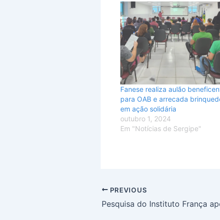
Fanese realiza aulão beneficen
para OAB e arrecada brinqued
em ação solidária
outubro 1, 2024
Em "Notícias de Sergipe"
PREVIOUS