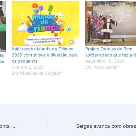
Projeto Estrelas do Bem:
Itabi recebe Mundo da Criança
solidariedade que faz a 
2025 com shows e diversão para
te
dezembro 18, 2024
os pequenos
os
Em "Ação Social"
outubro 2, 2025
Em "Notícias de Sergipe"
Pesquisa do Instituto França aponta Petinho de João Grande com ampla vantagem na disputa pela prefeitura de Riachuelo