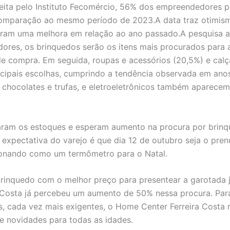
ita pelo Instituto Fecomércio, 56% dos empreendedores p
omparação ao mesmo período de 2023.A data traz otimis
eram uma melhora em relação ao ano passado.A pesquisa 
dores, os brinquedos serão os itens mais procurados para a
e compra. Em seguida, roupas e acessórios (20,5%) e cal
incipais escolhas, cumprindo a tendência observada em ano
 chocolates e trufas, e eletroeletrônicos também aparecem
param os estoques e esperam aumento na procura por brin
 expectativa do varejo é que dia 12 de outubro seja o pre
ionando como um termômetro para o Natal.
 brinquedo com o melhor preço para presentear a garotada j
a Costa já percebeu um aumento de 50% nessa procura. Para
 cada vez mais exigentes, o Home Center Ferreira Costa 
te novidades para todas as idades.