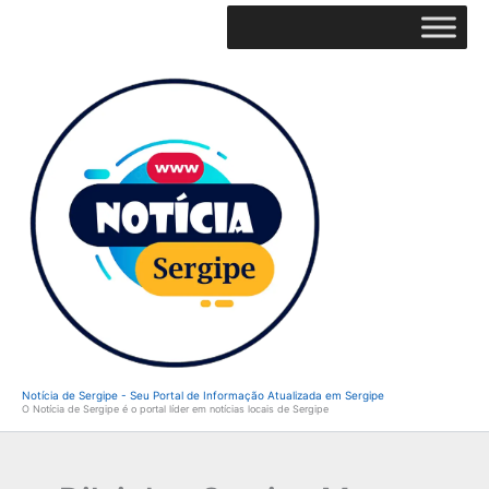
Ir
para
o
conteúdo
Notícia de Sergipe - Seu Portal de Informação Atualizada em Sergipe
O Notícia de Sergipe é o portal líder em notícias locais de Sergipe