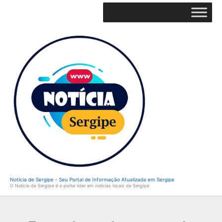
Ir
para
o
conteúdo
Notícia de Sergipe - Seu Portal de Informação Atualizada em Sergipe
O Notícia de Sergipe é o portal líder em notícias locais de Sergipe