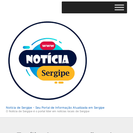
Ir
para
o
conteúdo
Notícia de Sergipe - Seu Portal de Informação Atualizada em Sergipe
O Notícia de Sergipe é o portal líder em notícias locais de Sergipe