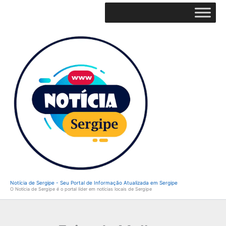
Ir
para
o
conteúdo
Notícia de Sergipe - Seu Portal de Informação Atualizada em Sergipe
O Notícia de Sergipe é o portal líder em notícias locais de Sergipe