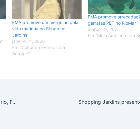
FMA promove arrecadaç
FMA promove um mergulho pela
garrafas PET no RioMar
vida marinha no Shopping
março 19, 2025
Jardins
Em "Meio Ambiente em S
e"
janeiro 14, 2026
Em "Cultura e Eventos em
Sergipe"
Triângulo do Forró trará Adelmário, Flávio José e Dorgival a Aracaju