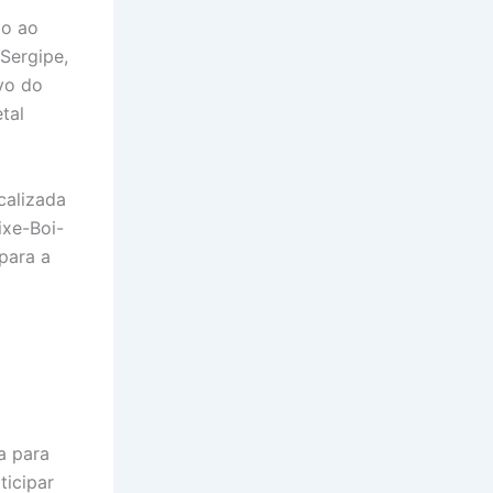
ão ao
Sergipe,
ivo do
tal
calizada
ixe-Boi-
para a
a para
ticipar