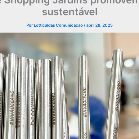
sustentável
Por
Lotticaldas Comunicacao
/
abril 28, 2025