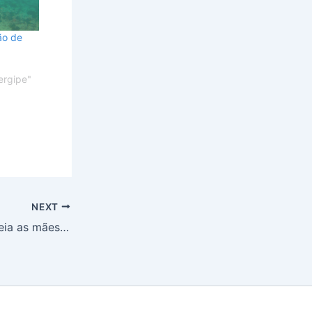
ão de
ergipe"
NEXT
Shopping Jardins presenteia as mães com bolsa Sonho dos Pés