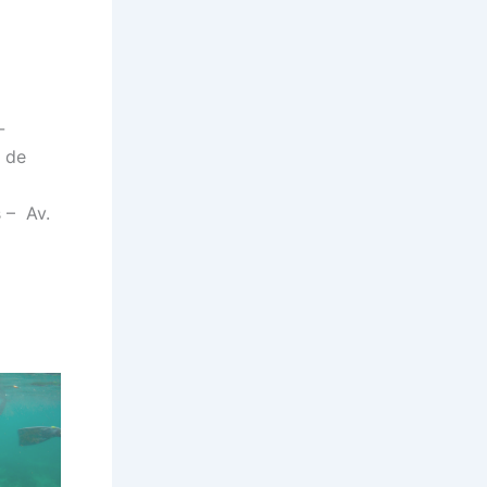
-
 de
 – Av.