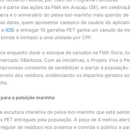
iva é parte das ações da FMA em Aracaju (SE), em celebraç
erra e o aniversário do peixe-boi-marinho mais querido de 
ssas datas, quem apresentar cadastro de usuário do aplicat
e
iOS
) e entregar 10 garrafas PET ganha um canudo de me
 brinde é limitado a uma unidade por CPF.
ece enquanto durar o estoque de canudos na FMA Store, lo
mercado GBarbosa. Com as iniciativas, o Projeto Viva o Pe
mpromisso constante de sensibilizar e alertar a população 
orreto dos resíduos, evidenciando os impactos gerados ao
nho.
a
para a poluição marinha
 escultura interativa de peixe-boi-marinho que está sendo
s PET entregues pela população. A peça de 4 metros alert
regular de resíduos nos oceanos e convida o público a par