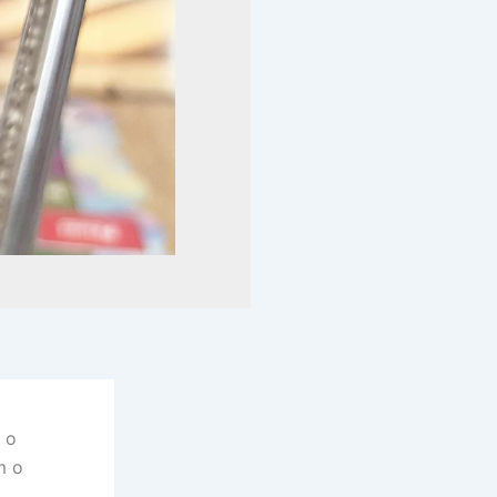
 o
m o