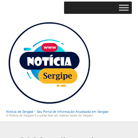
Ir
para
o
conteúdo
Notícia de Sergipe - Seu Portal de Informação Atualizada em Sergipe
O Notícia de Sergipe é o portal líder em notícias locais de Sergipe