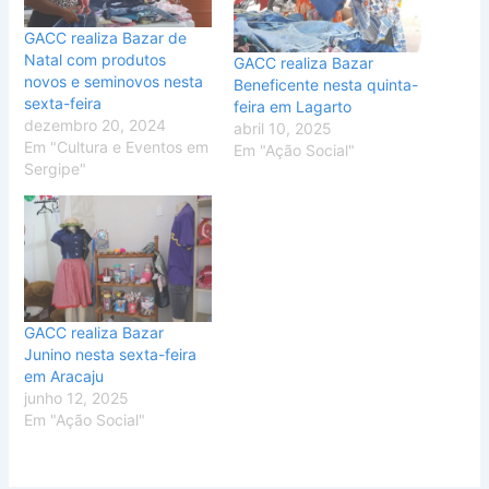
GACC realiza Bazar de
Natal com produtos
GACC realiza Bazar
novos e seminovos nesta
Beneficente nesta quinta-
sexta-feira
feira em Lagarto
dezembro 20, 2024
abril 10, 2025
Em "Cultura e Eventos em
Em "Ação Social"
Sergipe"
GACC realiza Bazar
Junino nesta sexta-feira
em Aracaju
junho 12, 2025
Em "Ação Social"