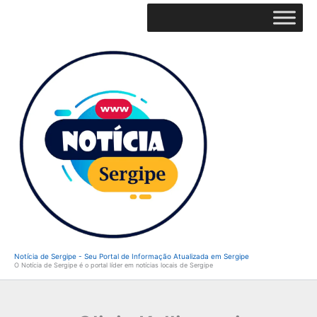
Ir
para
o
conteúdo
Notícia de Sergipe - Seu Portal de Informação Atualizada em Sergipe
O Notícia de Sergipe é o portal líder em notícias locais de Sergipe