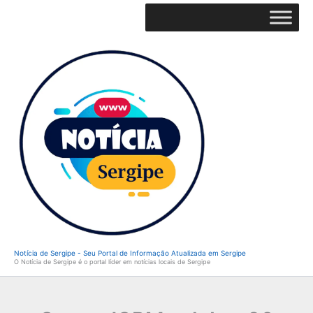
Ir
para
o
conteúdo
Notícia de Sergipe - Seu Portal de Informação Atualizada em Sergipe
O Notícia de Sergipe é o portal líder em notícias locais de Sergipe