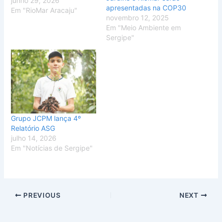
junho 29, 2026
apresentadas na COP30
Em "RioMar Aracaju"
novembro 12, 2025
Em "Meio Ambiente em
Sergipe"
Grupo JCPM lança 4º
Relatório ASG
julho 14, 2026
Em "Notícias de Sergipe"
PREVIOUS
NEXT