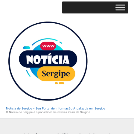
Ir
para
o
conteúdo
Notícia de Sergipe - Seu Portal de Informação Atualizada em Sergipe
O Notícia de Sergipe é o portal líder em notícias locais de Sergipe