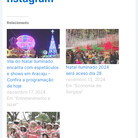
Relacionado
Vila do Natal Iluminado
Natal Iluminado 2024
encanta com espetáculos
será aceso dia 28
e shows em Aracaju –
novembro 13, 2024
Confira a programação
Em "Economia de
de hoje
Sergipe"
dezembro 17, 2024
Em "Entretenimento e
lazer"