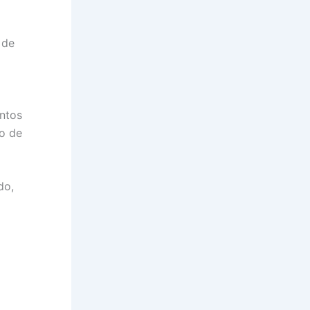
 de
entos
o de
do,