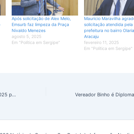
Mauricio Maravilha agra
Após solicitação de Alex Melo,
o
solicitação atendida pela
Emsurb faz limpeza da Praça
prefeitura no bairro Olari
Nivaldo Menezes
Aracaju
agosto 5, 2025
fevereiro 11, 2025
Em "Política em Sergipe"
Em "Política em Sergipe"
Flamengo volta a Aracaju em 2025 para estreia no Carioca contra o Boavista