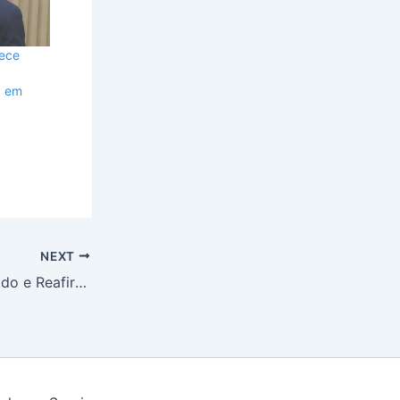
dece
a em
NEXT
Vereador Binho é Diplomado e Reafirma Compromisso com Aracaju