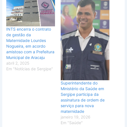
INTS encerra o contrato
de gestão da
Maternidade Lourdes
Nogueira, em acordo
amistoso com a Prefeitura
Municipal de Aracaju
abril 2, 2025
Em "Notícias de Sergipe"
Superintendente do
Ministério da Saúde em
Sergipe participa da
assinatura de ordem de
serviço para nova
maternidade
janeiro 19, 2026
Em "Saúde"