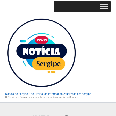
Ir
para
o
conteúdo
Notícia de Sergipe - Seu Portal de Informação Atualizada em Sergipe
O Notícia de Sergipe é o portal líder em notícias locais de Sergipe