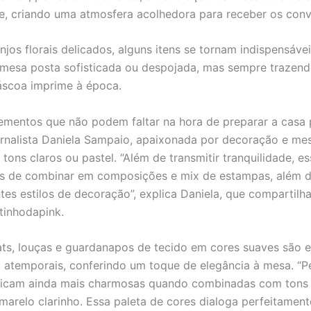
, criando uma atmosfera acolhedora para receber os conv
njos florais delicados, alguns itens se tornam indispensáve
esa posta sofisticada ou despojada, mas sempre trazend
áscoa imprime à época.
elementos que não podem faltar na hora de preparar a casa 
ornalista Daniela Sampaio, apaixonada por decoração e me
tons claros ou pastel. “Além de transmitir tranquilidade, e
eis de combinar em composições e mix de estampas, além 
es estilos de decoração”, explica Daniela, que compartilh
tinhodapink.
ts, louças e guardanapos de tecido em cores suaves são 
atemporais, conferindo um toque de elegância à mesa. “P
 ficam ainda mais charmosas quando combinadas com tons 
marelo clarinho. Essa paleta de cores dialoga perfeitamen