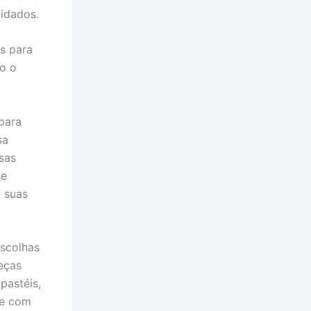
idados.
is para
o o
para
sa
ssas
de
a suas
escolhas
eças
pastéis,
te com