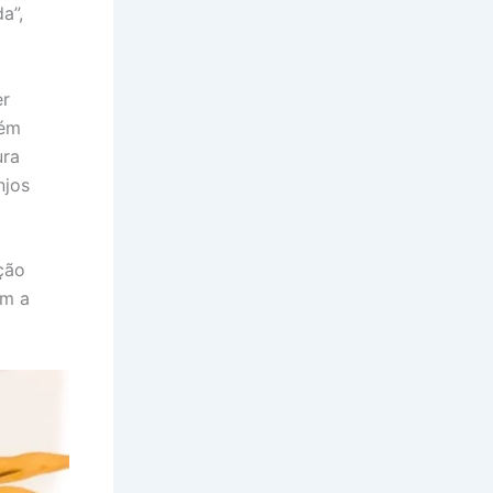
a”,
er
lém
ura
njos
ção
am a