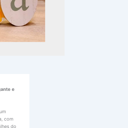
gante e
 um
a, com
alhes do