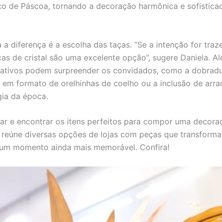
co de Páscoa, tornando a decoração harmônica e sofisticad
 a diferença é a escolha das taças. “Se a intenção for traz
ças de cristal são uma excelente opção”, sugere Daniela. A
riativos podem surpreender os convidados, como a dobrad
em formato de orelhinhas de coelho ou a inclusão de arra
ia da época.
rar e encontrar os itens perfeitos para compor uma decora
u reúne diversas opções de lojas com peças que transform
um momento ainda mais memorável. Confira!