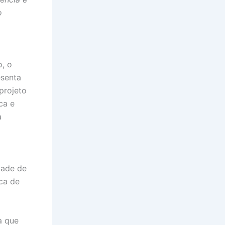
o
, o
esenta
projeto
ca e
a
dade de
ca de
a que