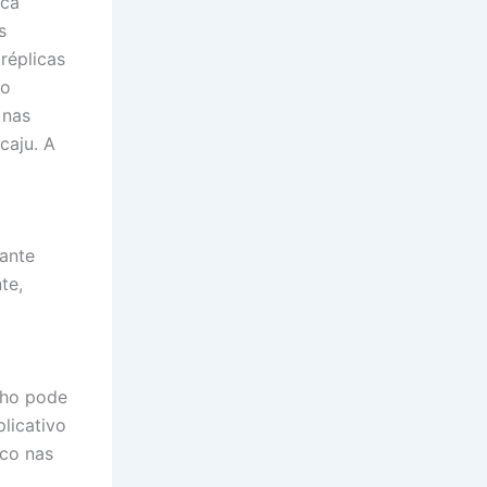
ica
s
réplicas
do
 nas
caju. A
tante
te,
inho pode
licativo
ico nas