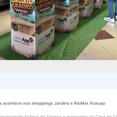
s acontece nos shoppings Jardins e RioMar Aracaju
iversidade Federal de Sergipe e meteoritos da Casa da Ci