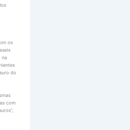
dos
com os
sseis
 na
nientes
sauro do
esmas
has com
uros”,