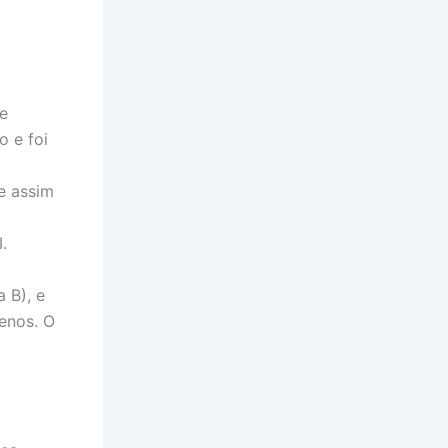
e
 e foi
e assim
.
 B), e
enos. O