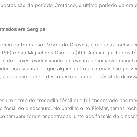
postas são do período Cretáceo, o último período da era 
ntrados em Sergipe
is vem da formação “Morro do Chaves”, em que as rochas 
á (SE) e São Miguel dos Campos (AL). A maior parte dos fó
 é de peixes, evidenciando um evento de incursão marinha
ador, acrescentando que alguns outros materiais são prove
, cidade em que foi descoberto o primeiro fóssil de dinos
s um dente de crocodilo fóssil que foi encontrado nas m
 fóssil de dinossauro. No Jardins e no RioMar, temos roc
ue também foram encontradas junto aos fósseis de dinossa