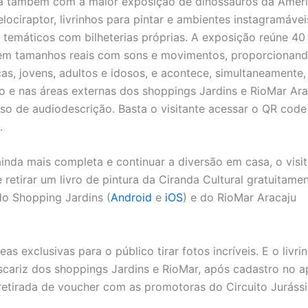
nta também com a maior exposição de dinossauros da Amér
lociraptor, livrinhos para pintar e ambientes instagramávei
 temáticos com bilheterias próprias. A exposição reúne 40 
s em tamanhos reais com sons e movimentos, proporcionan
as, jovens, adultos e idosos, e acontece, simultaneamente,
o e nas áreas externas dos shoppings Jardins e RioMar Ara
so de audiodescrição. Basta o visitante acessar o QR code
.
ainda mais completa e continuar a diversão em casa, o visi
 retirar um livro de pintura da Ciranda Cultural gratuitamen
do Shopping Jardins (
Android
e
iOS
) e do RioMar Aracaju
s exclusivas para o público tirar fotos incríveis. E o livr
Escariz dos shoppings Jardins e RioMar, após cadastro no ap
retirada de voucher com as promotoras do Circuito Juráss