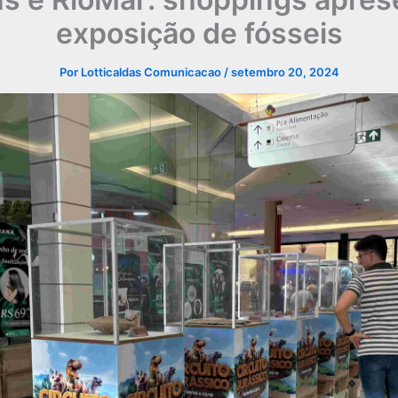
exposição de fósseis
Por
Lotticaldas Comunicacao
/
setembro 20, 2024