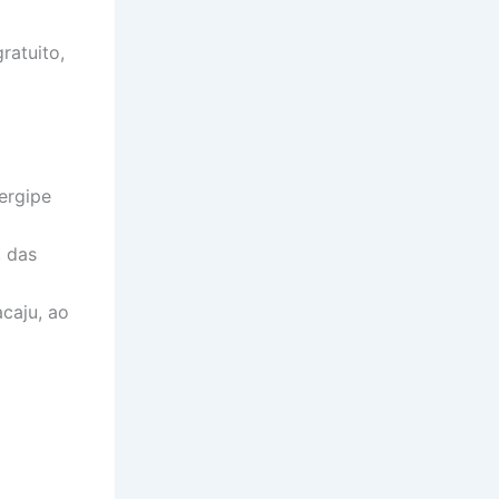
ratuito,
ergipe
, das
caju, ao