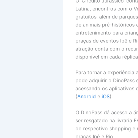
O ‘Circuito Jurássico’ co
Latina, encontros com o Ve
gratuitos, além de parques
de animais pré-histórico
entretenimento para crianç
praças de eventos Ipê e Ri
atração conta com o recur
disponível em cada réplica
Para tornar a experiência 
pode adquirir o DinoPass e
acessando os aplicativos 
(
Android
e
iOS
).
O DinoPass dá acesso a área
ser resgatado na livraria 
do respectivo shopping e 
praças Ipê e Rio.