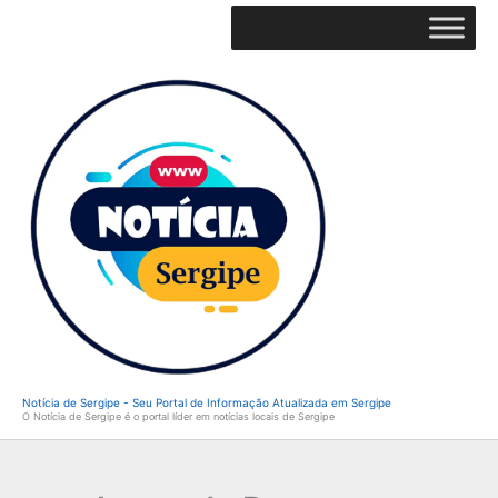
Ir
para
o
conteúdo
Notícia de Sergipe - Seu Portal de Informação Atualizada em Sergipe
O Notícia de Sergipe é o portal líder em notícias locais de Sergipe