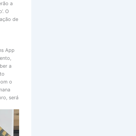
erão a
’. O
oação de
ins App
ento,
ber a
to
 com o
emana
ro, será