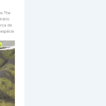
ns The
rário
erca de
 espécie