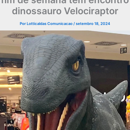
dinossauro Velociraptor
Por
Lotticaldas Comunicacao
/
setembro 18, 2024