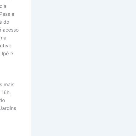
cia
Pass e
os do
á acesso
 na
ctivo
 Ipê e
s mais
 16h,
ldo
Jardins