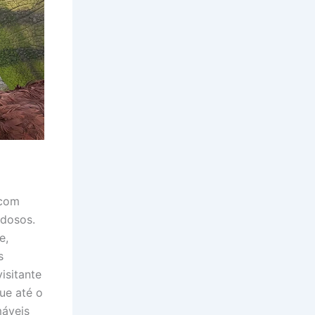
 com
idosos.
e,
s
isitante
ue até o
máveis