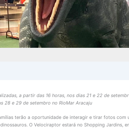
lizadas, a partir das 16 horas, nos dias 21 e 22 de setemb
as 28 e 29 de setembro no RioMar Aracaju
mílias terão a oportunidade de interagir e tirar fotos com
dinossauros. O Velociraptor estará no Shopping Jardins, e