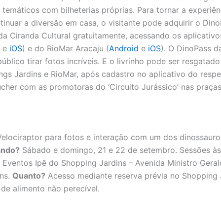
 temáticos com bilheterias próprias. Para tornar a experiên
inuar a diversão em casa, o visitante pode adquirir o Dino
a da Ciranda Cultural gratuitamente, acessando os aplicativ
e
iOS
) e do RioMar Aracaju (
Android
e
iOS
). O DinoPass d
úblico tirar fotos incríveis. E o livrinho pode ser resgatado
ings Jardins e RioMar, após cadastro no aplicativo do respe
cher com as promotoras do ‘Circuito Jurássico’ nas praças
lociraptor para fotos e interação com um dos dinossauro
ndo?
Sábado e domingo, 21 e 22 de setembro. Sessões às
Eventos Ipê do Shopping Jardins – Avenida Ministro Gera
ins.
Quanto?
Acesso mediante reserva prévia no Shopping 
 de alimento não perecível.