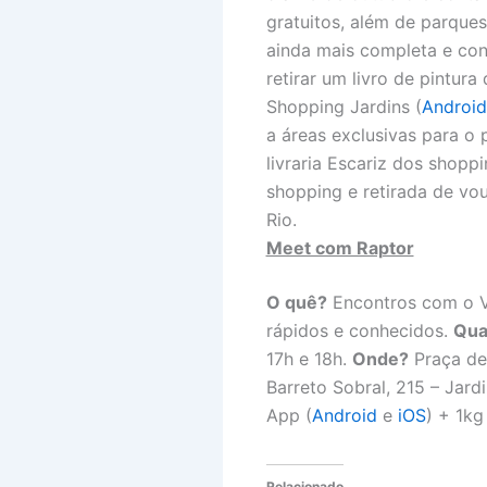
gratuitos, além de parques
ainda mais completa e cont
retirar um livro de pintur
Shopping Jardins (
Android
a áreas exclusivas para o p
livraria Escariz dos shopp
shopping e retirada de vou
Rio.
Meet com Raptor
O quê?
Encontros com o Ve
rápidos e conhecidos.
Qua
17h e 18h.
Onde?
Praça de 
Barreto Sobral, 215 – Jard
App (
Android
e
iOS
) + 1kg
Relacionado