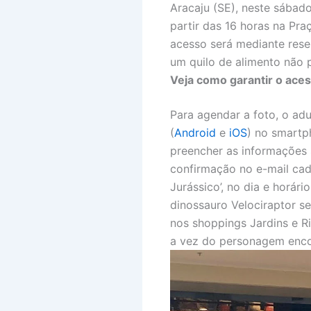
Aracaju (SE), neste sábad
partir das 16 horas na Pra
acesso será mediante rese
um quilo de alimento não p
Veja como garantir o ace
Para agendar a foto, o ad
(
Android
e
iOS
) no smartph
preencher as informações s
confirmação no e-mail cad
Jurássico’, no dia e horár
dinossauro Velociraptor s
nos shoppings Jardins e R
a vez do personagem encon