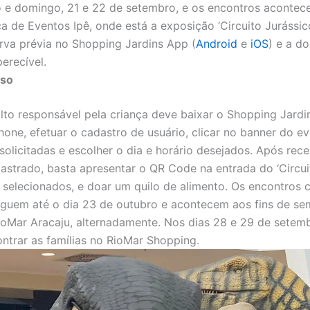
o e domingo, 21 e 22 de setembro, e os encontros acontec
ça de Eventos Ipê, onde está a exposição ‘Circuito Jurássico
rva prévia no Shopping Jardins App (
Android
e
iOS
) e a d
erecível.
sso
ulto responsável pela criança deve baixar o Shopping Jard
one, efetuar o cadastro de usuário, clicar no banner do ev
olicitadas e escolher o dia e horário desejados. Após rece
astrado, basta apresentar o QR Code na entrada do ‘Circui
io selecionados, e doar um quilo de alimento. Os encontros
eguem até o dia 23 de outubro e acontecem aos fins de s
ioMar Aracaju, alternadamente. Nos dias 28 e 29 de setemb
trar as famílias no RioMar Shopping.