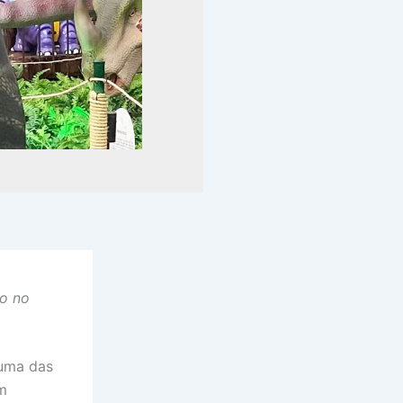
ro no
 uma das
m