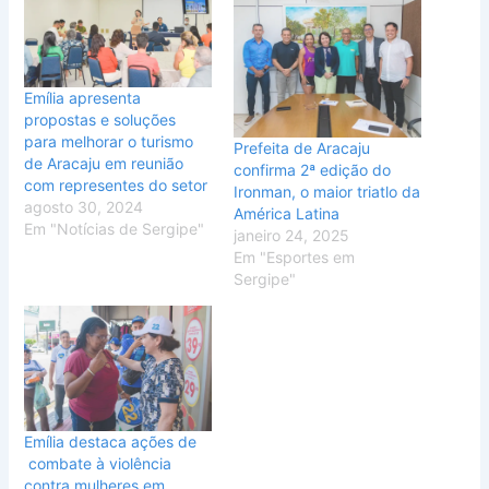
Emília apresenta
propostas e soluções
para melhorar o turismo
Prefeita de Aracaju
de Aracaju em reunião
confirma 2ª edição do
com representes do setor
Ironman, o maior triatlo da
agosto 30, 2024
América Latina
Em "Notícias de Sergipe"
janeiro 24, 2025
Em "Esportes em
Sergipe"
Emília destaca ações de
combate à violência
contra mulheres em