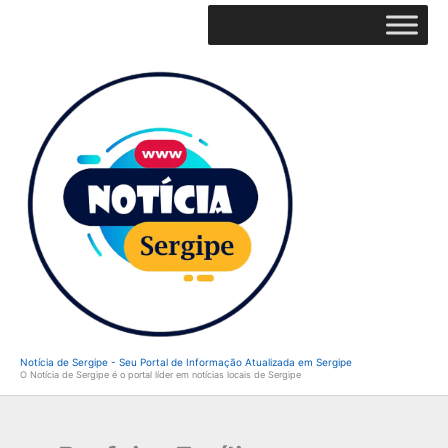
Ir
para
o
conteúdo
Notícia de Sergipe - Seu Portal de Informação Atualizada em Sergipe
O Notícia de Sergipe é o portal líder em notícias locais de Sergipe