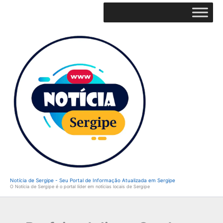
Ir
para
o
conteúdo
Notícia de Sergipe - Seu Portal de Informação Atualizada em Sergipe
O Notícia de Sergipe é o portal líder em notícias locais de Sergipe