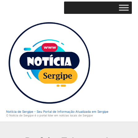
Ir
para
o
conteúdo
Notícia de Sergipe - Seu Portal de Informação Atualizada em Sergipe
O Notícia de Sergipe é o portal líder em notícias locais de Sergipe