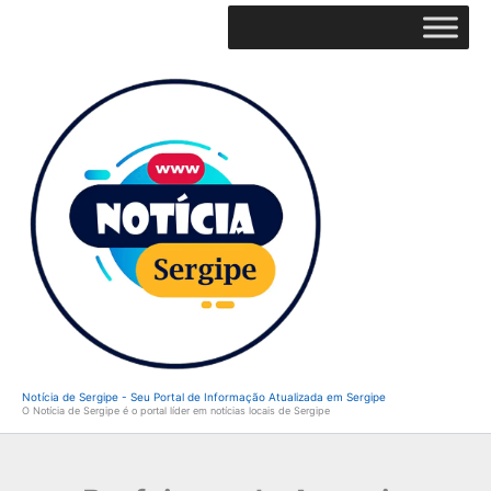
Ir
para
o
conteúdo
Notícia de Sergipe - Seu Portal de Informação Atualizada em Sergipe
O Notícia de Sergipe é o portal líder em notícias locais de Sergipe