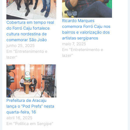
Ricardo Marques
Cobertura em tempo real
comemora Forró Caju nos
do Forró Caju fortalece
bairros e valorização dos
cultura nordestina de
artistas sergipanos
comemorar São João
maio 7, 2025
junho 25, 2025
Em "Entretenimento e
Em "Entretenimento e
lazer"
lazer"
Prefeitura de Aracaju
lança o “Pod Prefs” nesta
quarta-feira, 16
abril 16, 2025
Em "Política em Sergipe"