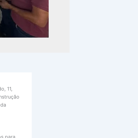
o, 11,
nstrução
 da
os para