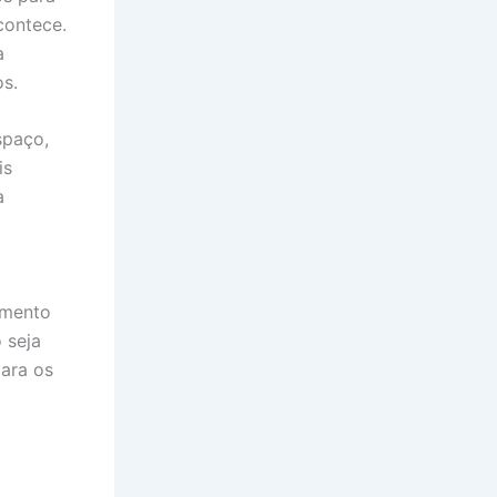
contece.
a
s.
spaço,
is
a
amento
 seja
ara os