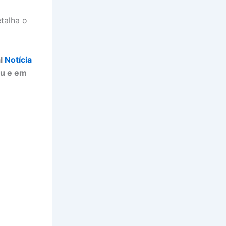
talha o
al
Notícia
ju e em