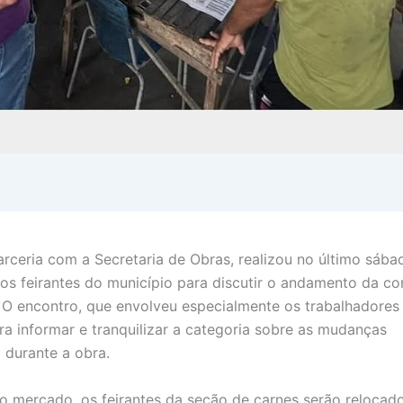
arceria com a Secretaria de Obras, realizou no último sábad
os feirantes do município para discutir o andamento da co
O encontro, que envolveu especialmente os trabalhadores
ra informar e tranquilizar a categoria sobre as mudanças
 durante a obra.
 mercado, os feirantes da seção de carnes serão relocad