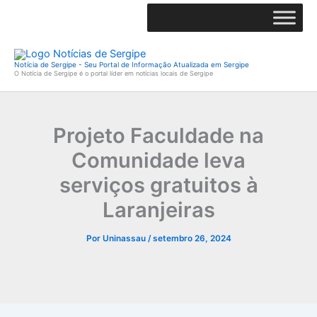
Ir
para
o
conteúdo
Notícia de Sergipe - Seu Portal de Informação Atualizada em Sergipe
O Notícia de Sergipe é o portal líder em notícias locais de Sergipe
Projeto Faculdade na
Comunidade leva
serviços gratuitos à
Laranjeiras
Por
Uninassau
/
setembro 26, 2024