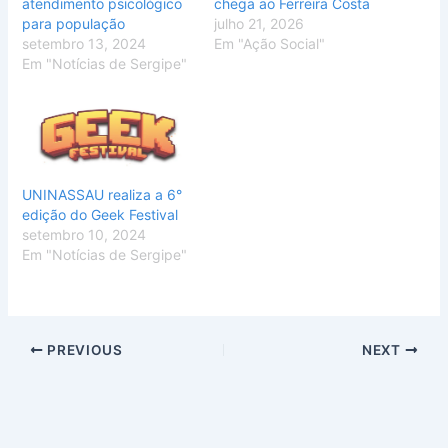
atendimento psicológico
chega ao Ferreira Costa
para população
julho 21, 2026
setembro 13, 2024
Em "Ação Social"
Em "Notícias de Sergipe"
UNINASSAU realiza a 6°
edição do Geek Festival
setembro 10, 2024
Em "Notícias de Sergipe"
PREVIOUS
NEXT