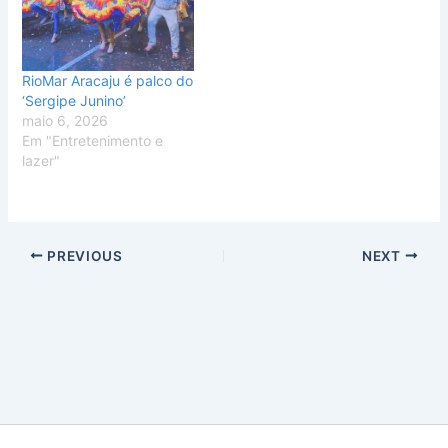
RioMar Aracaju é palco do
‘Sergipe Junino’
maio 6, 2026
Em "Entretenimento e
lazer"
PREVIOUS
NEXT