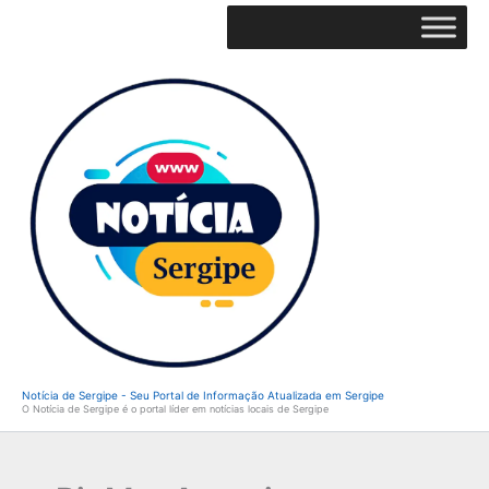
Ir
para
o
conteúdo
Notícia de Sergipe - Seu Portal de Informação Atualizada em Sergipe
O Notícia de Sergipe é o portal líder em notícias locais de Sergipe