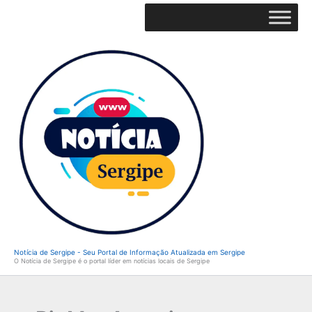
Ir
para
o
conteúdo
Notícia de Sergipe - Seu Portal de Informação Atualizada em Sergipe
O Notícia de Sergipe é o portal líder em notícias locais de Sergipe