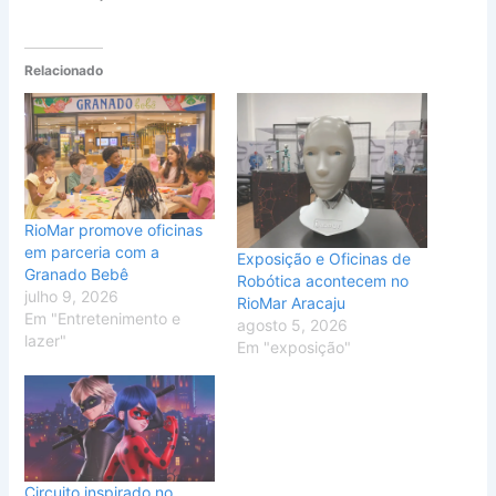
Relacionado
RioMar promove oficinas
em parceria com a
Exposição e Oficinas de
Granado Bebê
Robótica acontecem no
julho 9, 2026
RioMar Aracaju
Em "Entretenimento e
agosto 5, 2026
lazer"
Em "exposição"
Circuito inspirado no