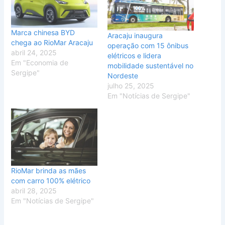
Marca chinesa BYD
Aracaju inaugura
chega ao RioMar Aracaju
operação com 15 ônibus
abril 24, 2025
elétricos e lidera
Em "Economia de
mobilidade sustentável no
Sergipe"
Nordeste
julho 25, 2025
Em "Notícias de Sergipe"
RioMar brinda as mães
com carro 100% elétrico
abril 28, 2025
Em "Notícias de Sergipe"