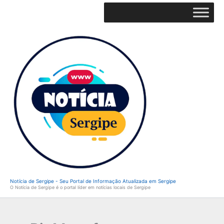
Ir
para
o
conteúdo
Notícia de Sergipe - Seu Portal de Informação Atualizada em Sergipe
O Notícia de Sergipe é o portal líder em notícias locais de Sergipe