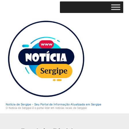
Ir
para
o
conteúdo
Notícia de Sergipe - Seu Portal de Informação Atualizada em Sergipe
O Notícia de Sergipe é o portal líder em notícias locais de Sergipe