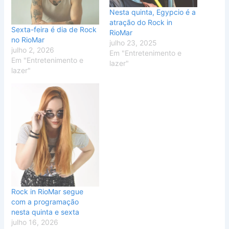
Nesta quinta, Egypcio é a
atração do Rock in
Sexta-feira é dia de Rock
RioMar
no RioMar
julho 23, 2025
julho 2, 2026
Em "Entretenimento e
Em "Entretenimento e
lazer"
lazer"
Rock in RioMar segue
com a programação
nesta quinta e sexta
julho 16, 2026