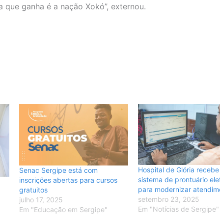
a que ganha é a nação Xokó”, externou.
Hospital de Glória receb
Senac Sergipe está com
sistema de prontuário ele
inscrições abertas para cursos
para modernizar atendim
gratuitos
setembro 23, 2025
julho 17, 2025
Em "Notícias de Sergipe"
Em "Educação em Sergipe"