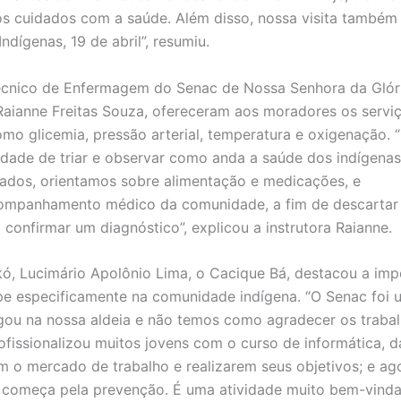
s cuidados com a saúde. Além disso, nossa visita também
dígenas, 19 de abril”, resumiu.
Técnico de Enfermagem do Senac de Nossa Senhora da Glór
 Raianne Freitas Souza, ofereceram aos moradores os servi
como glicemia, pressão arterial, temperatura e oxigenação. 
idade de triar e observar como anda a saúde dos indígenas
rados, orientamos sobre alimentação e medicações, e
companhamento médico da comunidade, a fim de descartar
 confirmar um diagnóstico”, explicou a instrutora Raianne.
ó, Lucimário Apolônio Lima, o Cacique Bá, destacou a imp
e especificamente na comunidade indígena. “O Senac foi 
gou na nossa aldeia e não temos como agradecer os traba
ofissionalizou muitos jovens com o curso de informática, 
 o mercado de trabalho e realizarem seus objetivos; e ago
 começa pela prevenção. É uma atividade muito bem-vinda