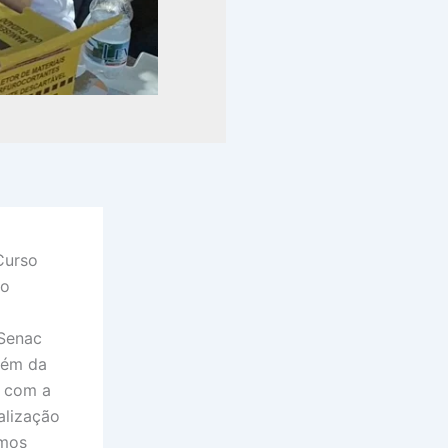
Curso
no
 Senac
bém da
s com a
alização
emos