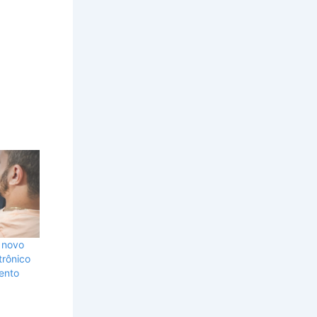
e novo
trônico
ento