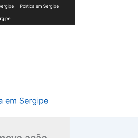
Sergipe
Política em Sergipe
rgipe
da em Sergipe
omove ação