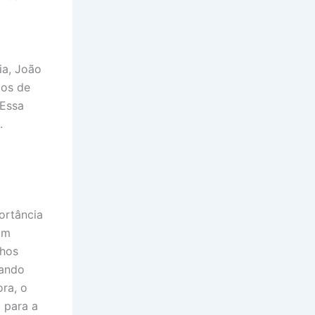
ia, João
ços de
“Essa
.
ortância
um
lhos
dando
ra, o
 para a