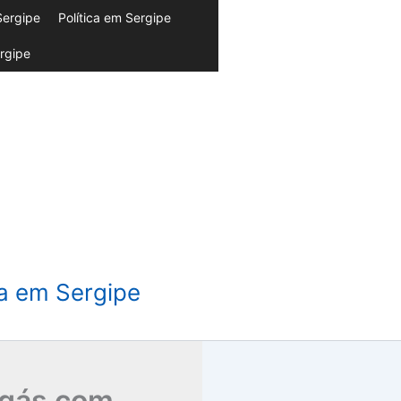
Sergipe
Política em Sergipe
rgipe
da em Sergipe
e gás com