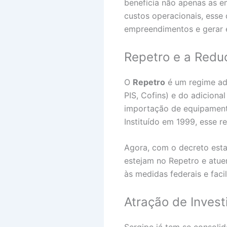
beneficia não apenas as e
custos operacionais, esse 
empreendimentos e gerar e
Repetro e a Redu
O
Repetro
é um regime adu
PIS, Cofins) e do adicion
importação de equipamento
Instituído em 1999, esse r
Agora, com o decreto esta
estejam no Repetro e atue
às medidas federais e faci
Atração de Inves
Sergipe já tem se consoli