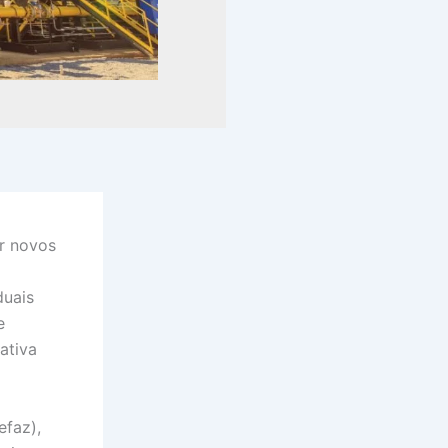
r novos
duais
e
ativa
efaz),