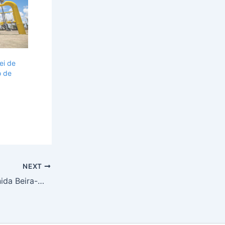
ei de
o de
NEXT
Novos semáforos na Avenida Beira-Mar entram em funcionamento em Aracaju