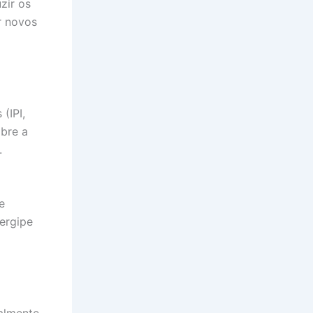
zir os
r novos
(IPI,
bre a
.
e
ergipe
almente