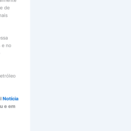
te de
mais
essa
 e no
e
etróleo
al
Notícia
ju e em