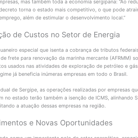
mpresas, mas também toda a economia sergipana: “Ao redu
decreto torna o estado mais competitivo, o que pode atrai
mprego, além de estimular o desenvolvimento local.”
ção de Custos no Setor de Energia
aneiro especial que isenta a cobrança de tributos federais 
al de frete para renovação da marinha mercante (AFRMM) so
s usados nas atividades de exploração de petróleo e gás
egime já beneficia inúmeras empresas em todo o Brasil.
dual de Sergipe, as operações realizadas por empresas qu
m no estado terão também a isenção de ICMS, alinhando S
litando a atuação dessas empresas na região.
timentos e Novas Oportunidades
dado como um importante polo do setor energético, especi