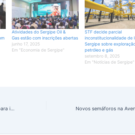
Atividades do Sergipe Oil &
STF decide parcial
om
Gas estão com inscrições abertas
inconstitucionalidade de l
junho 17, 2025
Sergipe sobre exploraçã
Em "Economia de Sergipe"
petróleo e gás
setembro 8, 2025
Em "Notícias de Sergipe"
Empresa LPS chega a Sergipe para impulsionar exportações e importações de pequenos negócios