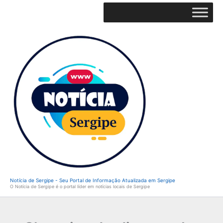
Ir
para
o
conteúdo
Notícia de Sergipe - Seu Portal de Informação Atualizada em Sergipe
O Notícia de Sergipe é o portal líder em notícias locais de Sergipe