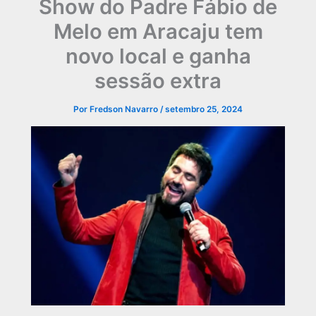
Show do Padre Fábio de
Melo em Aracaju tem
novo local e ganha
sessão extra
Por
Fredson Navarro
/
setembro 25, 2024