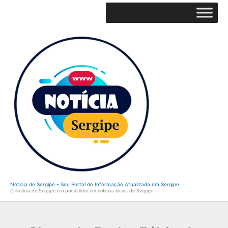
Ir
para
o
conteúdo
Notícia de Sergipe - Seu Portal de Informação Atualizada em Sergipe
O Notícia de Sergipe é o portal líder em notícias locais de Sergipe