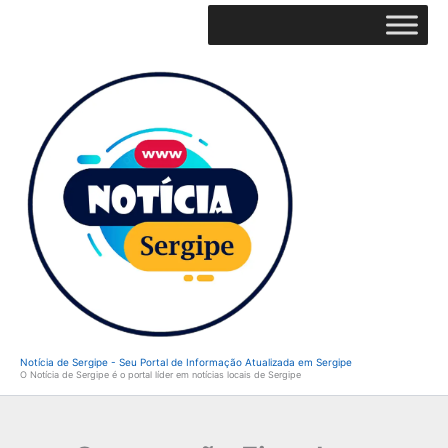
Ir
para
o
conteúdo
Notícia de Sergipe - Seu Portal de Informação Atualizada em Sergipe
O Notícia de Sergipe é o portal líder em notícias locais de Sergipe