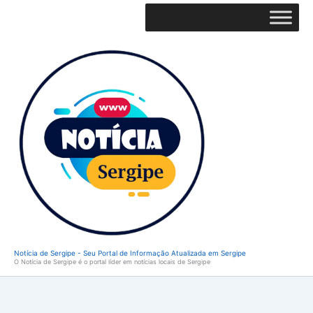
Ir
para
o
conteúdo
Notícia de Sergipe - Seu Portal de Informação Atualizada em Sergipe
O Notícia de Sergipe é o portal líder em notícias locais de Sergipe