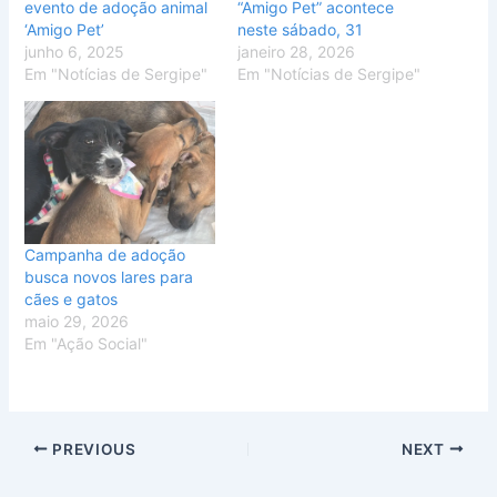
evento de adoção animal
“Amigo Pet” acontece
‘Amigo Pet’
neste sábado, 31
junho 6, 2025
janeiro 28, 2026
Em "Notícias de Sergipe"
Em "Notícias de Sergipe"
Campanha de adoção
busca novos lares para
cães e gatos
maio 29, 2026
Em "Ação Social"
PREVIOUS
NEXT