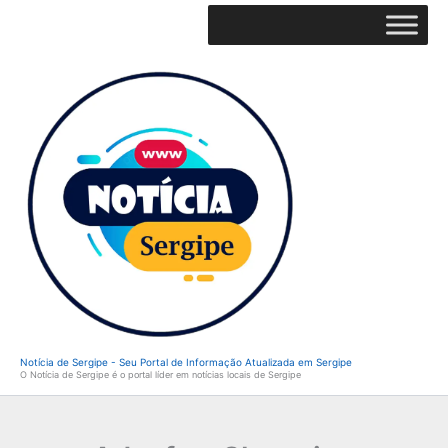
Ir
para
o
conteúdo
Notícia de Sergipe - Seu Portal de Informação Atualizada em Sergipe
O Notícia de Sergipe é o portal líder em notícias locais de Sergipe