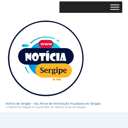
Ir
para
o
conteúdo
Notícia de Sergipe - Seu Portal de Informação Atualizada em Sergipe
O Notícia de Sergipe é o portal líder em notícias locais de Sergipe