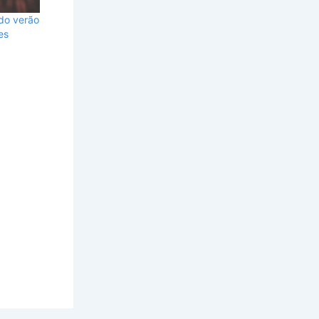
 do verão
es