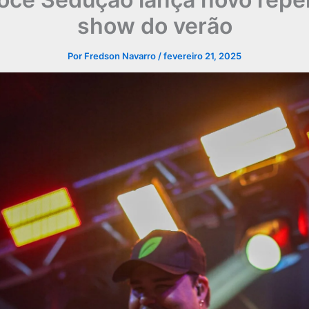
show do verão
Por
Fredson Navarro
/
fevereiro 21, 2025