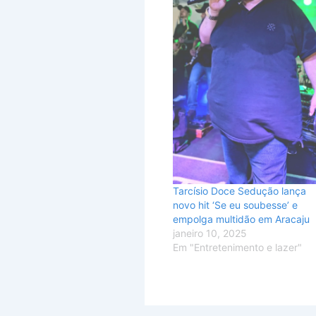
Tarcísio Doce Sedução lança
novo hit ‘Se eu soubesse’ e
empolga multidão em Aracaju
janeiro 10, 2025
Em "Entretenimento e lazer"