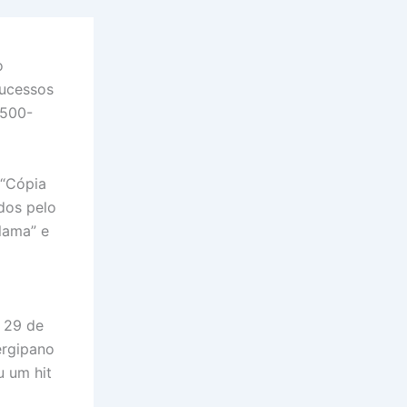
o
sucessos
3500-
 “Cópia
dos pelo
lama” e
 29 de
ergipano
u um hit