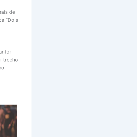
mais de
ca “Dois
e
antor
m trecho
no