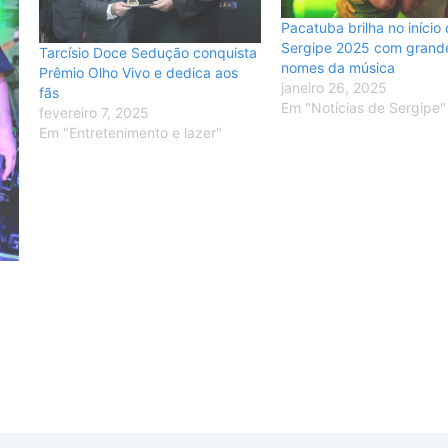
Pacatuba brilha no início
Sergipe 2025 com grand
Tarcísio Doce Sedução conquista
nomes da música
Prêmio Olho Vivo e dedica aos
janeiro 26, 2025
fãs
Em "Notícias de Sergipe"
fevereiro 7, 2025
Em "Entretenimento e lazer"