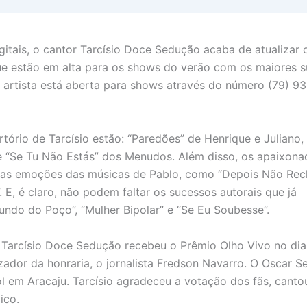
itais, o cantor Tarcísio Doce Sedução acaba de atualizar 
ue estão em alta para os shows do verão com os maiores 
artista está aberta para shows através do número (79) 9
rtório de Tarcísio estão: “Paredões” de Henrique e Juliano,
e “Se Tu Não Estás” dos Menudos. Além disso, os apaixona
e as emoções das músicas de Pablo, como “Depois Não Rec
, é claro, não podem faltar os sucessos autorais que já
undo do Poço”, “Mulher Bipolar” e “Se Eu Soubesse”.
Tarcísio Doce Sedução recebeu o Prêmio Olho Vivo no dia
zador da honraria, o jornalista Fredson Navarro. O Oscar S
ol em Aracaju. Tarcísio agradeceu a votação dos fãs, canto
ico.