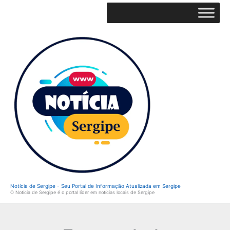
Ir
para
o
conteúdo
Notícia de Sergipe - Seu Portal de Informação Atualizada em Sergipe
O Notícia de Sergipe é o portal líder em notícias locais de Sergipe