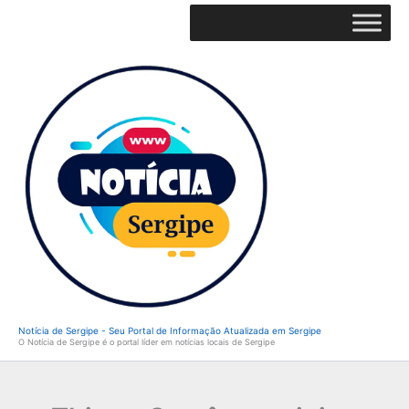
Ir
para
o
conteúdo
Notícia de Sergipe - Seu Portal de Informação Atualizada em Sergipe
O Notícia de Sergipe é o portal líder em notícias locais de Sergipe