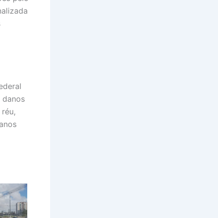
nalizada
s
ederal
r danos
 réu,
manos