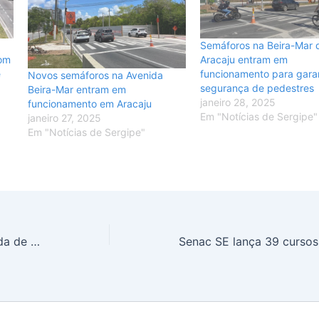
Semáforos na Beira-Mar 
com
Aracaju entram em
e
funcionamento para garan
Novos semáforos na Avenida
segurança de pedestres
Beira-Mar entram em
janeiro 28, 2025
funcionamento em Aracaju
Em "Notícias de Sergipe"
janeiro 27, 2025
Em "Notícias de Sergipe"
Shoppings promovem temporada de liquidação