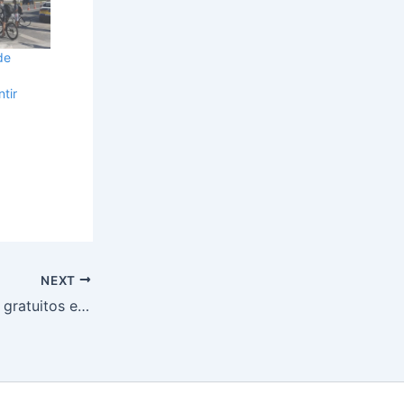
de
tir
NEXT
Senac SE lança 39 cursos gratuitos em diversas áreas