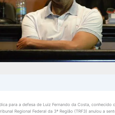
ídica para a defesa de Luiz Fernando da Costa, conhecido
ribunal Regional Federal da 3ª Região (TRF3) anulou a sen