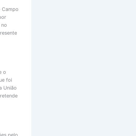
de Campo
por
 no
resente
e o
ue foi
a União
retende
ões pelo