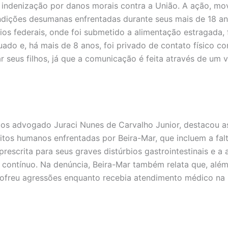
indenização por danos morais contra a União. A ação, mo
ndições desumanas enfrentadas durante seus mais de 18 a
os federais, onde foi submetido a alimentação estragada, 
do e, há mais de 8 anos, foi privado de contato físico c
ar seus filhos, já que a comunicação é feita através de um 
los advogado Juraci Nunes de Carvalho Junior, destacou a
eitos humanos enfrentadas por Beira-Mar, que incluem a fal
rescrita para seus graves distúrbios gastrointestinais e a 
o contínuo. Na denúncia, Beira-Mar também relata que, alé
sofreu agressões enquanto recebia atendimento médico na