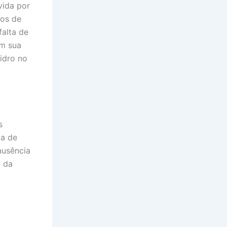
vida por
nos de
falta de
om sua
vidro no
s
ta de
ausência
m da