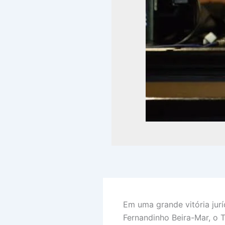
Em uma grande vitória jur
Fernandinho Beira-Mar, o T