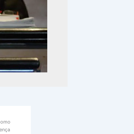
 como
tença