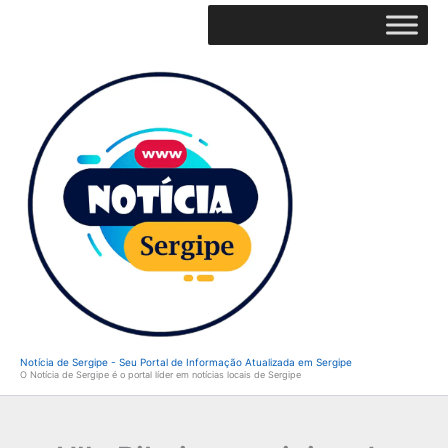
Ir
para
o
conteúdo
Notícia de Sergipe - Seu Portal de Informação Atualizada em Sergipe
O Notícia de Sergipe é o portal líder em notícias locais de Sergipe