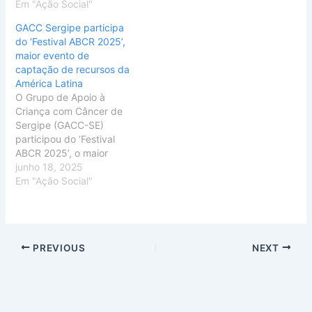
Em "Ação Social"
GACC Sergipe participa
do ‘Festival ABCR 2025’,
maior evento de
captação de recursos da
América Latina
O Grupo de Apoio à
Criança com Câncer de
Sergipe (GACC-SE)
participou do ‘Festival
ABCR 2025’, o maior
evento de captação de
junho 18, 2025
recursos da América
Em "Ação Social"
Latina e foi representado
pela diretora geral, Ulla
Ribeiro, juntamente com a
equipe de Captação de
PREVIOUS
NEXT
Recursos, Regimari Dias e
Sineide Gomes. O
encontro, que…