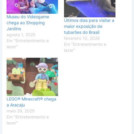
Museu do Videogame
Últimos dias para visitar a
chega ao Shopping
maior exposição de
Jardins
tubarões do Brasil
agosto 1, 2025
fevereiro 10, 2026
Em "Entretenimento e
Em "Entretenimento e
lazer"
lazer"
LEGO® Minecraft® chega
a Aracaju
maio 29, 2025
Em "Entretenimento e
lazer"