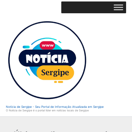
Ir
para
o
conteúdo
Notícia de Sergipe - Seu Portal de Informação Atualizada em Sergipe
O Notícia de Sergipe é o portal líder em notícias locais de Sergipe